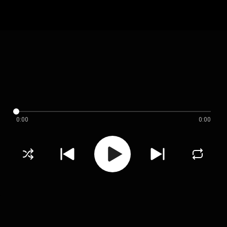
0:00
0:00