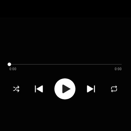
0:00
0:00