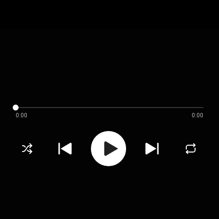
0:00
0:00