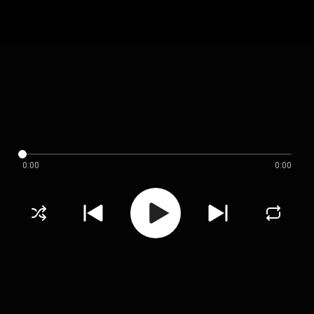
0:00
0:00