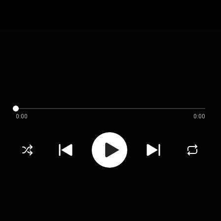
0:00
0:00