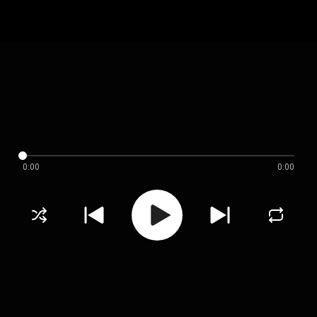
0:00
0:00