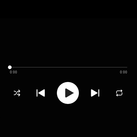
0:00
0:00