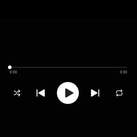
0:00
0:00