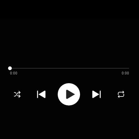
0:00
0:00