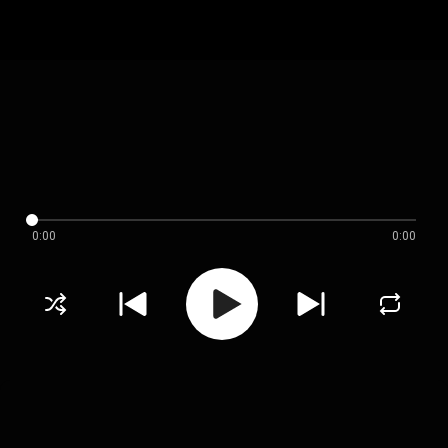
0:00
0:00