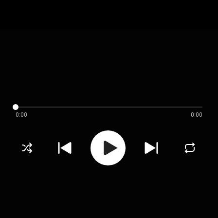
0:00
0:00