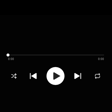
0:00
0:00