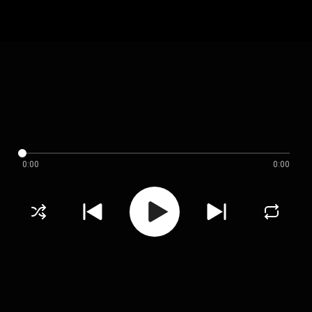
0:00
0:00