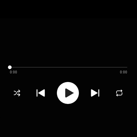
0:00
0:00