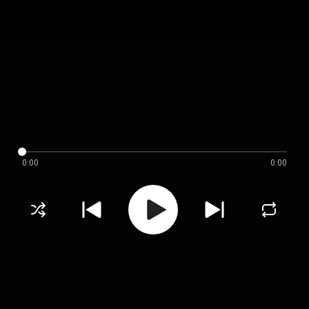
0:00
0:00