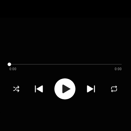
0:00
0:00