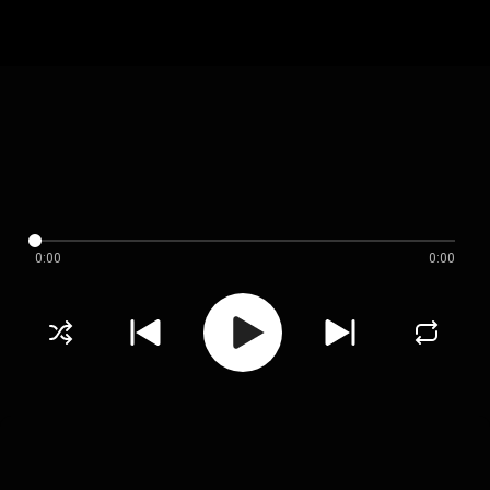
0:00
0:00