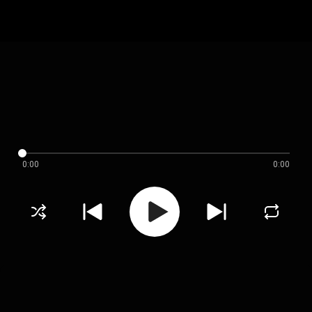
0:00
0:00