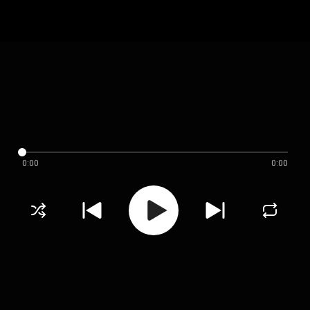
0:00
0:00