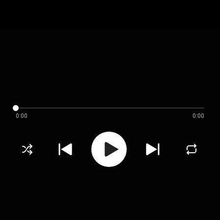
0:00
0:00