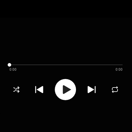
0:00
0:00