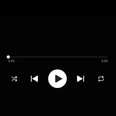
0:00
0:00