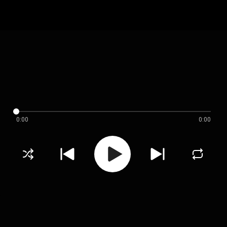
0:00
0:00