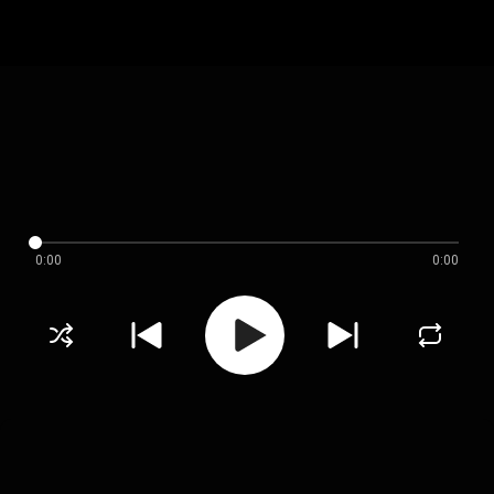
0:00
0:00