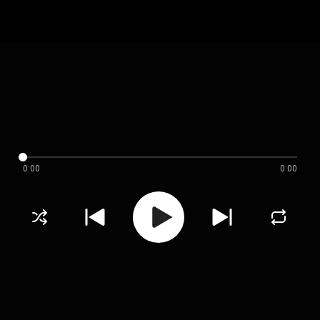
0:00
0:00