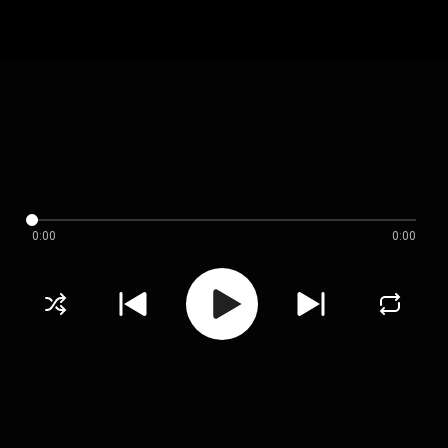
0:00
0:00