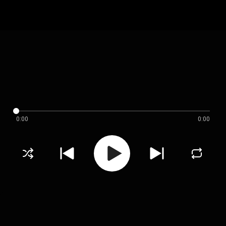
0:00
0:00