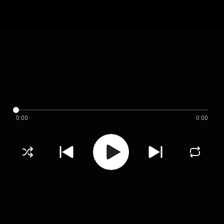
0:00
0:00