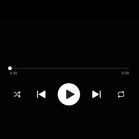
0:00
0:00