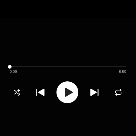
0:00
0:00