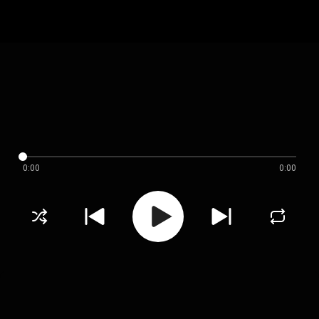
0:00
0:00