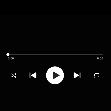
0:00
0:00