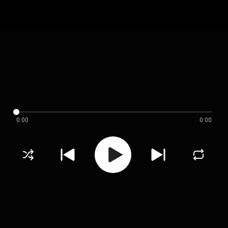
0:00
0:00