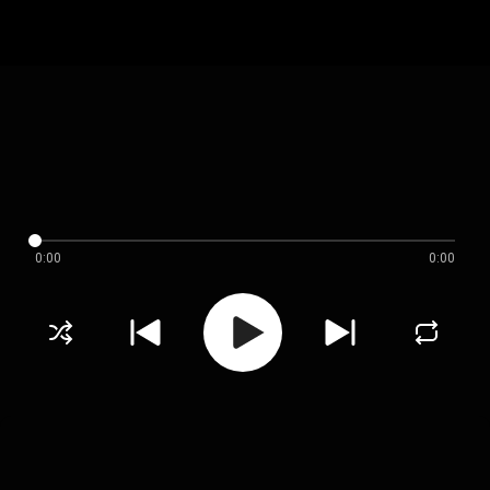
0:00
0:00