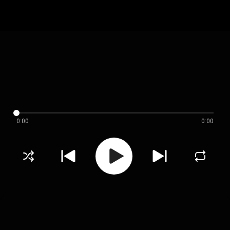
0:00
0:00