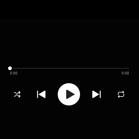
0:00
0:00