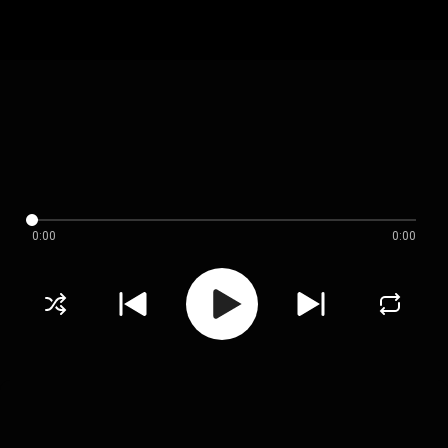
0:00
0:00