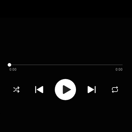
0:00
0:00