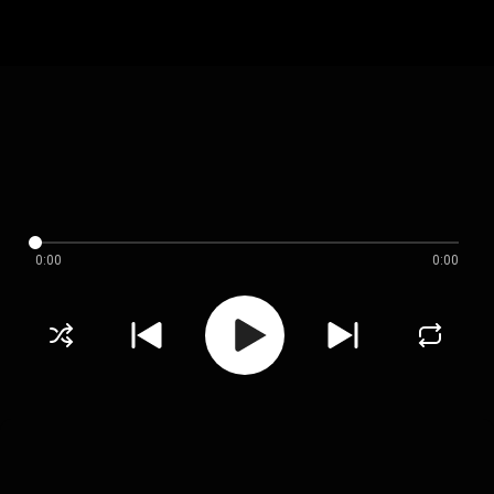
0:00
0:00