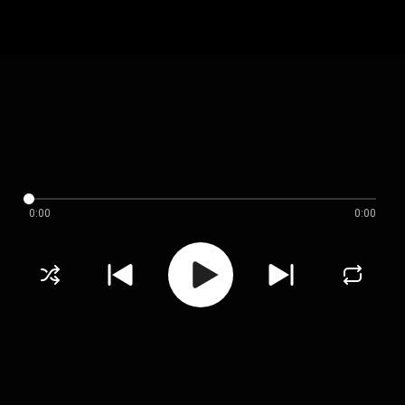
0:00
0:00