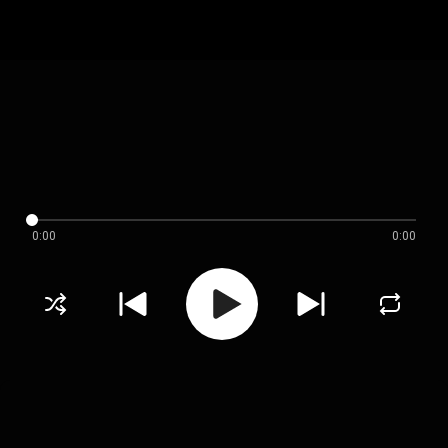
0:00
0:00