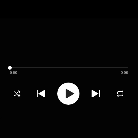
0:00
0:00