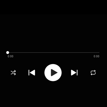
0:00
0:00