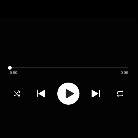
0:00
0:00