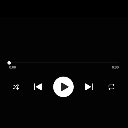
0:00
0:00