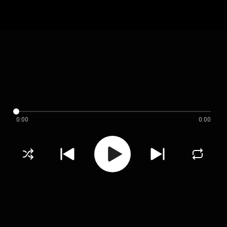
0:00
0:00