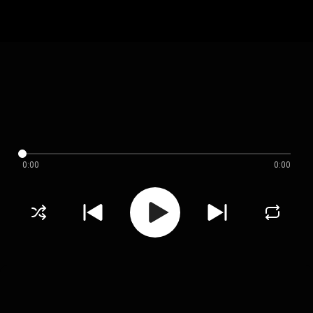
0:00
0:00