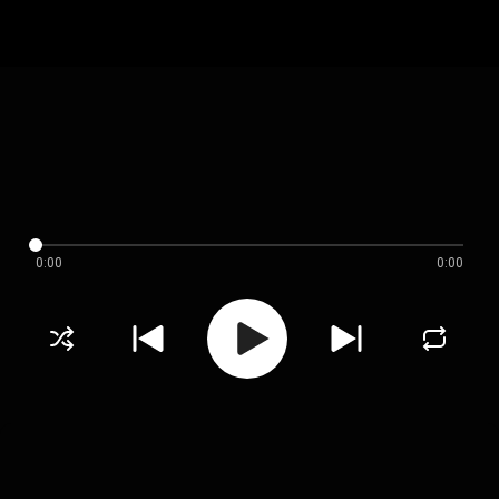
0:00
0:00