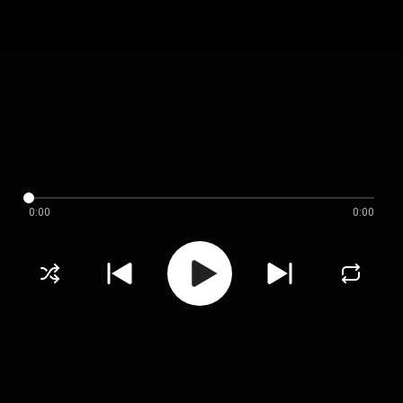
0:00
0:00