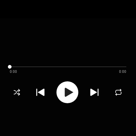
0:00
0:00